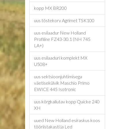
kopp MX BR200
uus tõstekorv Agrimet TSK100
uus esilaadur New Holland
Profiline FZ43-30.1 (NH 745
LA+)
uus esilaaduri komplekt MX
U508+
uus sektsioonjuhtimisega
väetisekülvik Maschio Primo
EWICE 445 Isotronic
uus kõrgkallutav kopp Quicke 240
XH
uued New Holland esiraskus koos
tööriistakasti ja Led