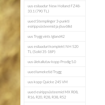
uus esilaadur New Holland FZ48-
33.1 (790 TL)
uued Stemplinger 3-punkti
esirippsüsteemid ja jõuvõllid
uus Trygg vints Igland42
uus esilaaduri komplekt NH 520
TL (Solid 35-18P)
uus ülekallutav kopp Prodig 5.0
uued lumeketid Trygg
uus kopp Quicke 245 VM
uued esirippsüsteemid MX R08,
R16, R20, R28, R38, R52