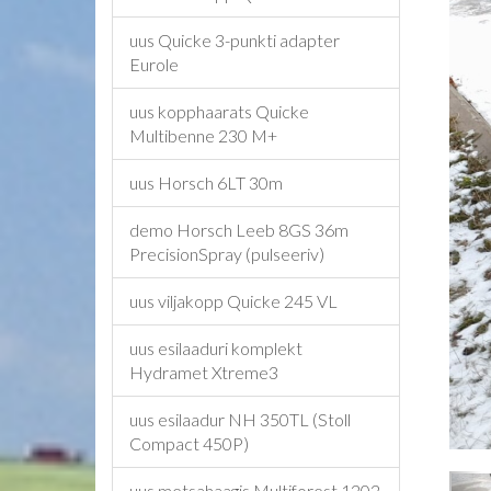
uus Quicke 3-punkti adapter
Eurole
uus kopphaarats Quicke
Multibenne 230 M+
uus Horsch 6LT 30m
demo Horsch Leeb 8GS 36m
PrecisionSpray (pulseeriv)
uus viljakopp Quicke 245 VL
uus esilaaduri komplekt
Hydramet Xtreme3
uus esilaadur NH 350TL (Stoll
Compact 450P)
uus metsahaagis Multiforest 1202