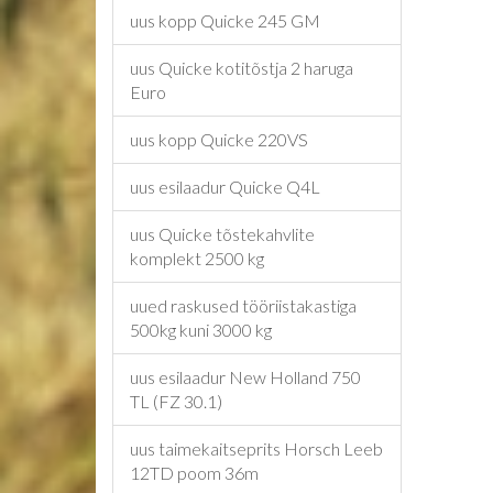
uus kopp Quicke 245 GM
uus Quicke kotitõstja 2 haruga
Euro
uus kopp Quicke 220VS
uus esilaadur Quicke Q4L
uus Quicke tõstekahvlite
komplekt 2500 kg
uued raskused tööriistakastiga
500kg kuni 3000 kg
uus esilaadur New Holland 750
TL (FZ 30.1)
uus taimekaitseprits Horsch Leeb
12TD poom 36m