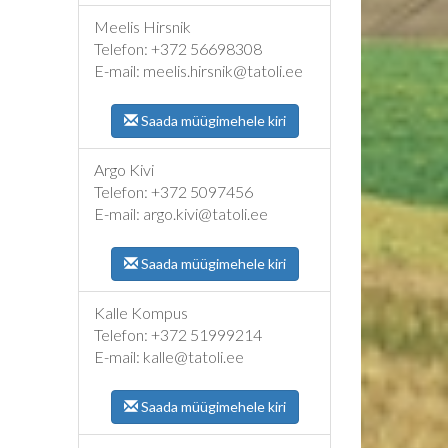
Meelis Hirsnik
Telefon: +372 56698308
E-mail: meelis.hirsnik@tatoli.ee
Saada müügimehele kiri
Argo Kivi
Telefon: +372 5097456
E-mail: argo.kivi@tatoli.ee
Saada müügimehele kiri
Kalle Kompus
Telefon: +372 51999214
E-mail: kalle@tatoli.ee
Saada müügimehele kiri