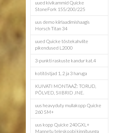
uued kivikammid Quicke
StoneFork 155/200/225
uus demo kiirlaadimishaagis
Horsch Titan 34
uued Quicke tõstekahvlite
pikendused L2000
3-punkti raskuste kandur kat.4
kotitõstjad 1, 2 ja 3 haruga
KUIVATI MONTAAŽ: TORUD,
PÕLVED, SIIBRID JNE.
uus heavyduty mullakopp Quicke
260 SM+
uus kopp Quicke 240GXL+
Mannetu teleskoobi kinnitusega