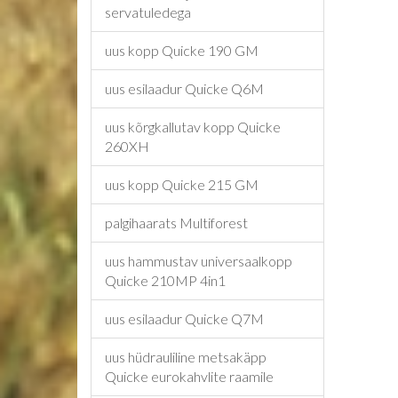
servatuledega
uus kopp Quicke 190 GM
uus esilaadur Quicke Q6M
uus kõrgkallutav kopp Quicke
260XH
uus kopp Quicke 215 GM
palgihaarats Multiforest
uus hammustav universaalkopp
Quicke 210MP 4in1
uus esilaadur Quicke Q7M
uus hüdrauliline metsakäpp
Quicke eurokahvlite raamile