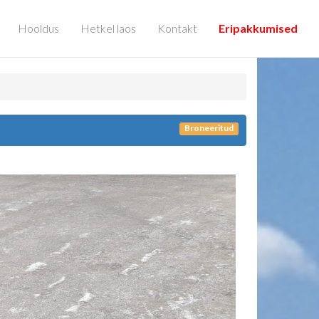
Hooldus
Hetkel laos
Kontakt
Eripakkumised
Broneeritud