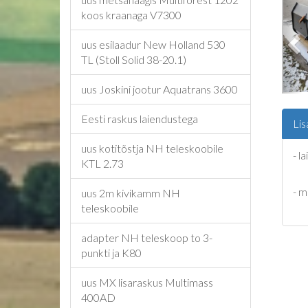
koos kraanaga V7300
uus esilaadur New Holland 530
TL (Stoll Solid 38-20.1)
uus Joskini jootur Aquatrans 3600
Eesti raskus laiendustega
Lis
uus kotitõstja NH teleskoobile
- l
KTL 2.73
- 
uus 2m kivikamm NH
teleskoobile
adapter NH teleskoop to 3-
punkti ja K80
uus MX lisaraskus Multimass
400AD