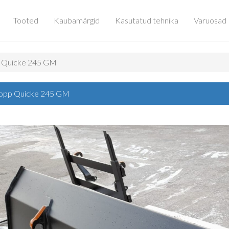
Tooted
Kaubamärgid
Kasutatud tehnika
Varuosad
p Quicke 245 GM
kopp Quicke 245 GM