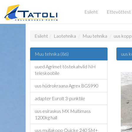
Esileht
Ettevõttest
Esileht
Laotehnika
Muu tehnika
uus kop
Muu tehnika (86)
uus 
uued Agrimet tõstekahvlid NH
teleskoobile
uus hüdrokraana Agrex BGS990
adapter Eurolt 3-punktile
uus esiraskus MX Multimass
1200kg hall
uus mullakopp Quicke 240 SM+