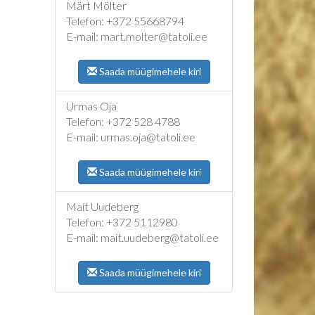
Märt Mölter
Telefon: +372 55668794
E-mail: mart.molter@tatoli.ee
Saada müügimehele kiri
Urmas Oja
Telefon: +372 528 4788
E-mail: urmas.oja@tatoli.ee
Saada müügimehele kiri
Mait Uudeberg
Telefon: +372 5112980
E-mail: mait.uudeberg@tatoli.ee
Saada müügimehele kiri