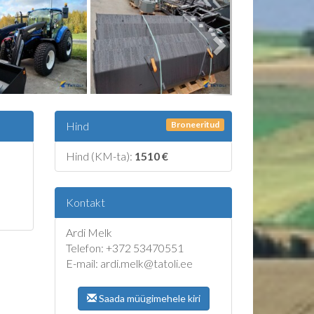
Broneeritud
Hind
Hind (KM-ta):
1510 €
Kontakt
Ardi Melk
Telefon: +372 53470551
E-mail: ardi.melk@tatoli.ee
Saada müügimehele kiri