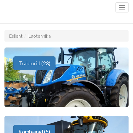
Esileht
Laotehnika
Traktorid (23)
Kombainid (5)