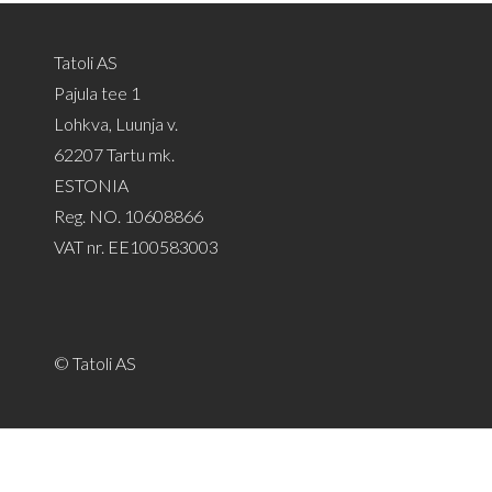
Tatoli AS
Pajula tee 1
Lohkva, Luunja v.
62207 Tartu mk.
ESTONIA
Reg. NO. 10608866
VAT nr. EE100583003
© Tatoli AS