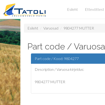
Esileht
Ettevõttest
Esileht
Varuosad
9804277 MUTTER
Part code / Varuos
Part code / Kood: 9804277
Description / Varuosa kirjeldus:
9804277 MUTTER