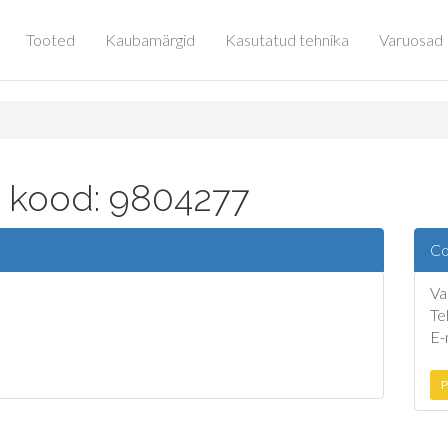
Tooted
Kaubamärgid
Kasutatud tehnika
Varuosad
a kood: 9804277
Co
Va
Te
E-
P