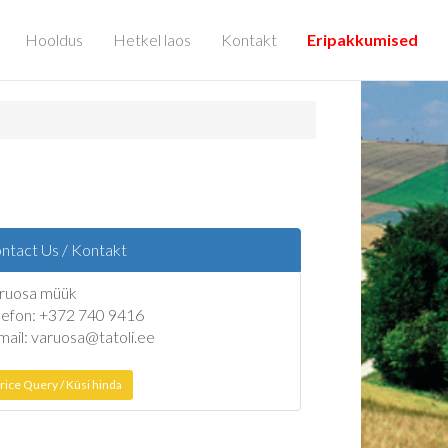
Hooldus
Hetkel laos
Kontakt
Eripakkumised
ntact Us / Kontakt
ruosa müük
lefon: +372 740 9416
mail: varuosa@tatoli.ee
rice Query / Küsi hinda