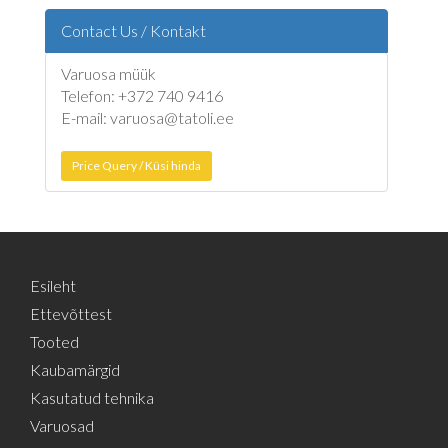
Contact Us / Kontakt
Varuosa müük
Telefon: +372 740 9416
E-mail: varuosa@tatoli.ee
Price Query / Küsi hinda
Esileht
Ettevõttest
Tooted
Kaubamärgid
Kasutatud tehnika
Varuosad