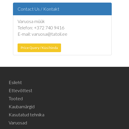
Contact Us / Kontakt
Varuosa müük
Telefon: +372 740 9416
E-mail: varuosa@tatoli.ee
Price Query / Küsi hinda
Esileht
Ettevõttest
Tooted
Kaubamärgid
Kasutatud tehnika
Varuosad