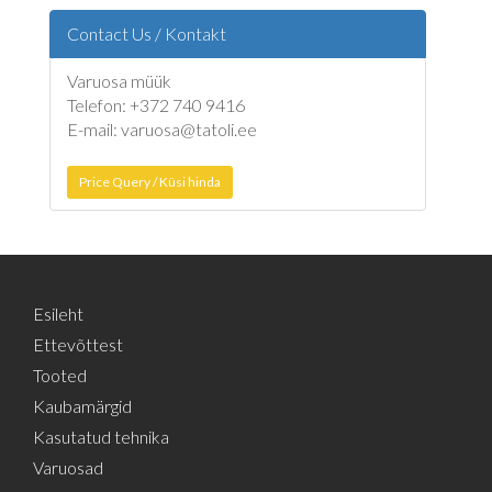
Contact Us / Kontakt
Varuosa müük
Telefon: +372 740 9416
E-mail: varuosa@tatoli.ee
Price Query / Küsi hinda
Esileht
Ettevõttest
Tooted
Kaubamärgid
Kasutatud tehnika
Varuosad