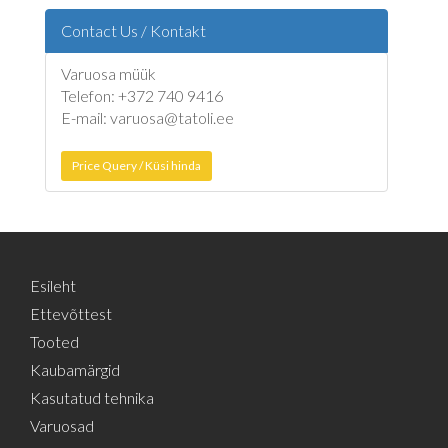
Contact Us / Kontakt
Varuosa müük
Telefon: +372 740 9416
E-mail: varuosa@tatoli.ee
Price Query / Küsi hinda
Esileht
Ettevõttest
Tooted
Kaubamärgid
Kasutatud tehnika
Varuosad