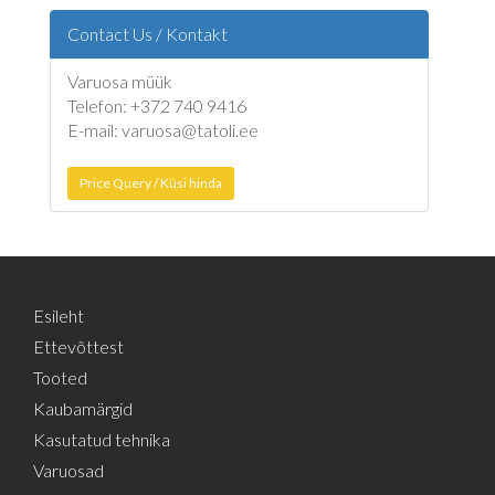
Contact Us / Kontakt
Varuosa müük
Telefon: +372 740 9416
E-mail: varuosa@tatoli.ee
Price Query / Küsi hinda
Esileht
Ettevõttest
Tooted
Kaubamärgid
Kasutatud tehnika
Varuosad