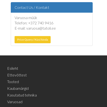
Contact Us / Kontakt
Varuosa müük
Telefon: +372 740 9416
E-mail: varuosa@tatoli.ee
Price Query / Küsi hinda
Esileht
Ettevõttest
Tooted
Kaubamärgid
Kasutatud tehnika
Varuosad