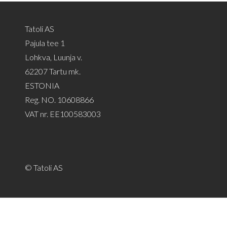
Tatoli AS
Pajula tee 1
Lohkva, Luunja v.
62207 Tartu mk.
ESTONIA
Reg. NO. 10608866
VAT nr. EE100583003
© Tatoli AS