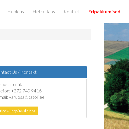
Hooldus
Hetkel laos
Kontakt
Eripakkumised
ntact Us / Kontakt
ruosa müük
lefon: +372 740 9416
mail: varuosa@tatoli.ee
rice Query / Küsi hinda