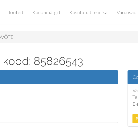
Tooted
Kaubamärgid
Kasutatud tehnika
Varuosad
AVÕTE
a kood: 85826543
Co
Va
Te
E-
P