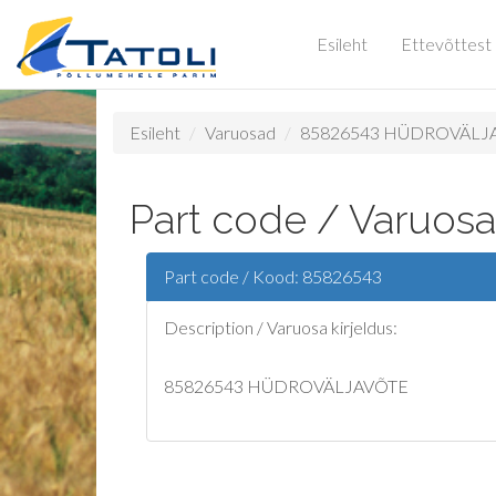
Esileht
Ettevõttest
Esileht
Varuosad
85826543 HÜDROVÄLJ
Part code / Varuos
Part code / Kood: 85826543
Description / Varuosa kirjeldus:
85826543 HÜDROVÄLJAVÕTE