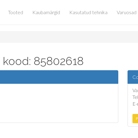
Tooted
Kaubamärgid
Kasutatud tehnika
Varuosad
a kood: 85802618
Co
Va
Te
E-
P