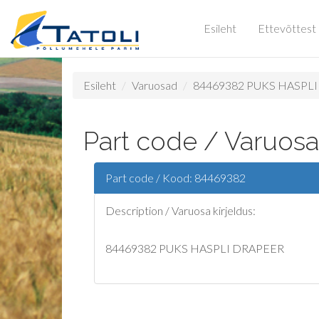
Esileht
Ettevõttest
Esileht
Varuosad
84469382 PUKS HASPL
Part code / Varuos
Part code / Kood: 84469382
Description / Varuosa kirjeldus:
84469382 PUKS HASPLI DRAPEER