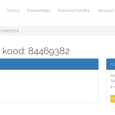
Tooted
Kaubamärgid
Kasutatud tehnika
Varuosad
I DRAPEER
a kood: 84469382
Co
Va
Te
E-
P