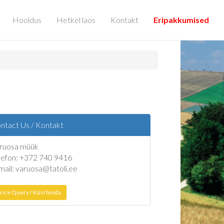
Hooldus
Hetkel laos
Kontakt
Eripakkumised
ntact Us / Kontakt
ruosa müük
lefon: +372 740 9416
mail: varuosa@tatoli.ee
rice Query / Küsi hinda