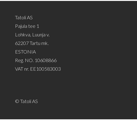
Tatoli AS
Pajula tee 1
Lohkva, Luunja v.
62207 Tartu mk.
ESTONIA
Reg. NO. 10608866
VAT nr. EE100583003
© Tatoli AS