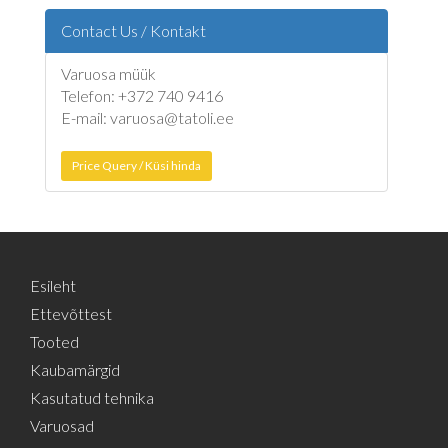
Contact Us / Kontakt
Varuosa müük
Telefon: +372 740 9416
E-mail: varuosa@tatoli.ee
Price Query / Küsi hinda
Esileht
Ettevõttest
Tooted
Kaubamärgid
Kasutatud tehnika
Varuosad