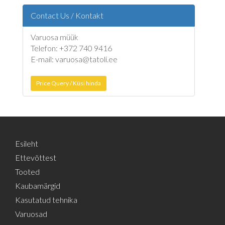
Contact Us / Kontakt
Varuosa müük
Telefon: +372 740 9416
E-mail: varuosa@tatoli.ee
Price Query / Küsi hinda
Esileht
Ettevõttest
Tooted
Kaubamärgid
Kasutatud tehnika
Varuosad