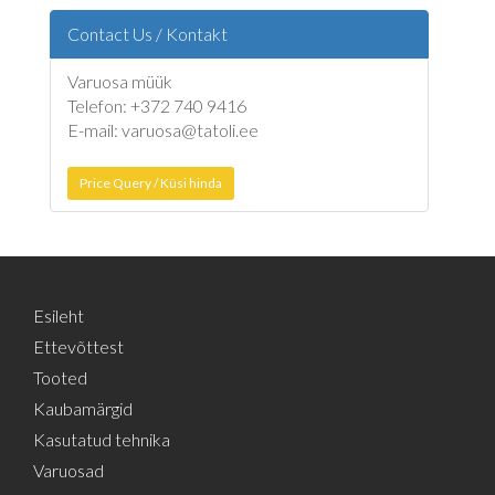
Contact Us / Kontakt
Varuosa müük
Telefon: +372 740 9416
E-mail: varuosa@tatoli.ee
Price Query / Küsi hinda
Esileht
Ettevõttest
Tooted
Kaubamärgid
Kasutatud tehnika
Varuosad