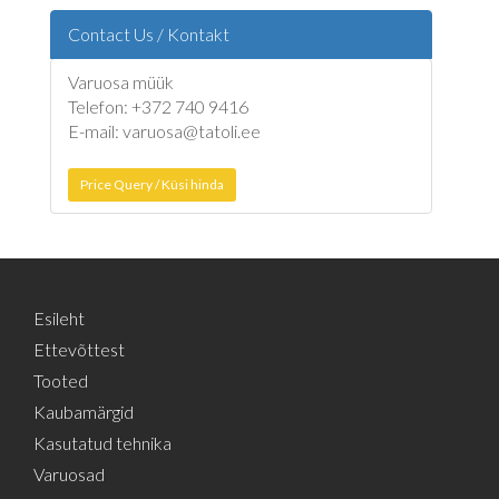
Contact Us / Kontakt
Varuosa müük
Telefon: +372 740 9416
E-mail: varuosa@tatoli.ee
Price Query / Küsi hinda
Esileht
Ettevõttest
Tooted
Kaubamärgid
Kasutatud tehnika
Varuosad