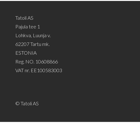
Tatoli AS
Pajula tee 1
Lohkva, Luunja v.
62207 Tartu mk.
ESTONIA
Reg. NO. 10608866
VAT nr. EE100583003
© Tatoli AS