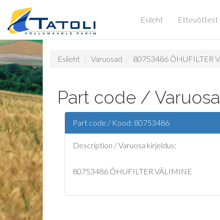
Esileht
Ettevõttest
Esileht
Varuosad
80753486 ÕHUFILTER 
Part code / Varuos
Part code / Kood: 80753486
Description / Varuosa kirjeldus:
80753486 ÕHUFILTER VÄLIMINE