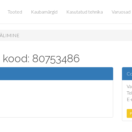
Tooted
Kaubamärgid
Kasutatud tehnika
Varuosad
VÄLIMINE
a kood: 80753486
Co
Va
Te
E-
P