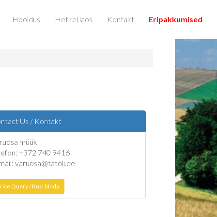
Hooldus
Hetkel laos
Kontakt
Eripakkumised
ntact Us / Kontakt
ruosa müük
lefon: +372 740 9416
mail: varuosa@tatoli.ee
rice Query / Küsi hinda