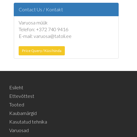
Contact Us / Kontakt
Varuosa müük
Telefon: +372 740 9416
E-mail: varuosa@tatoli.ee
Price Query / Küsi hinda
Esileht
Ettevõttest
Tooted
Kaubamärgid
Kasutatud tehnika
Varuosad