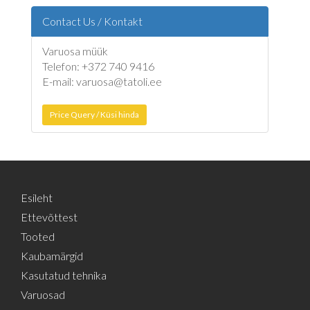
Contact Us / Kontakt
Varuosa müük
Telefon: +372 740 9416
E-mail: varuosa@tatoli.ee
Price Query / Küsi hinda
Esileht
Ettevõttest
Tooted
Kaubamärgid
Kasutatud tehnika
Varuosad