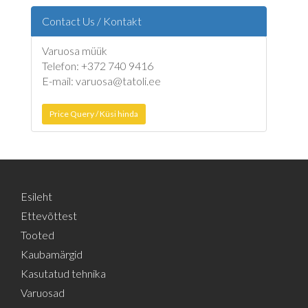
Contact Us / Kontakt
Varuosa müük
Telefon: +372 740 9416
E-mail: varuosa@tatoli.ee
Price Query / Küsi hinda
Esileht
Ettevõttest
Tooted
Kaubamärgid
Kasutatud tehnika
Varuosad