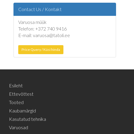
Contact Us / Kontakt
Varuosa müük
Telefon: +372 740 9416
E-mail: varuosa@tatoli.ee
Price Query / Küsi hinda
Esileht
Ettevõttest
Tooted
Kaubamärgid
Kasutatud tehnika
Varuosad