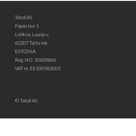
Tatoli AS
Pajula tee 1
Lohkva, Luunja v.
62207 Tartu mk.
ESTONIA
Reg. NO. 10608866
VAT nr. EE100583003
© Tatoli AS