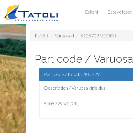
Esileht
Ettevõttest
Esileht
Varuosad
5105729 VEDRU
Part code / Varuosa
Part code / Kood: 5105729
Description / Varuosa kirjeldus:
5105729 VEDRU