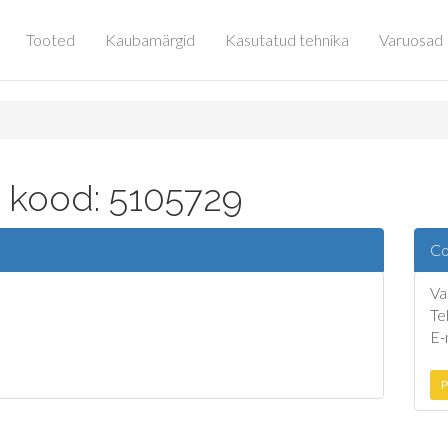
Tooted
Kaubamärgid
Kasutatud tehnika
Varuosad
 kood: 5105729
Co
Va
Te
E-
P