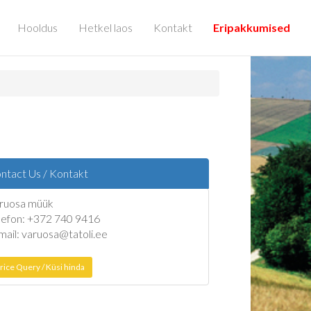
Hooldus
Hetkel laos
Kontakt
Eripakkumised
ntact Us / Kontakt
ruosa müük
lefon: +372 740 9416
mail: varuosa@tatoli.ee
rice Query / Küsi hinda