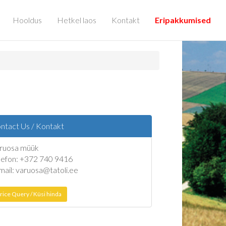
Hooldus
Hetkel laos
Kontakt
Eripakkumised
ntact Us / Kontakt
ruosa müük
lefon: +372 740 9416
mail: varuosa@tatoli.ee
rice Query / Küsi hinda