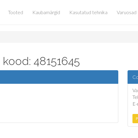
Tooted
Kaubamärgid
Kasutatud tehnika
Varuosad
 kood: 48151645
Co
Va
Te
E-
P