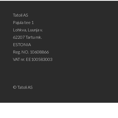
Tatoli AS
Pajula tee 1
Lohkva, Luunja v.
62207 Tartu mk.
ESTONIA
Reg. NO. 10608866
VAT nr. EE100583003
© Tatoli AS