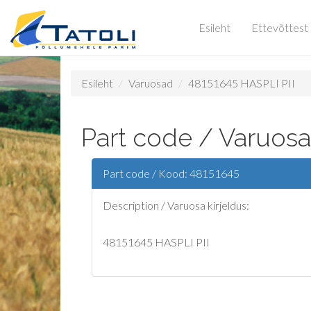
Esileht
Ettevõttest
Esileht
Varuosad
48151645 HASPLI PII
Part code / Varuosa
Part code / Kood: 48151645
Description / Varuosa kirjeldus:
48151645 HASPLI PII