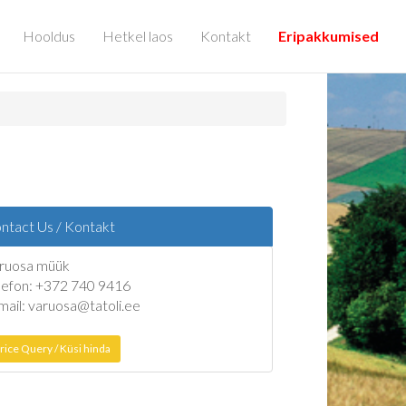
Hooldus
Hetkel laos
Kontakt
Eripakkumised
ntact Us / Kontakt
ruosa müük
lefon: +372 740 9416
mail: varuosa@tatoli.ee
rice Query / Küsi hinda