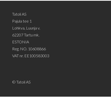
Tatoli AS
Pajula tee 1
Lohkva, Luunja v.
62207 Tartu mk.
ESTONIA
Reg. NO. 10608866
VAT nr. EE100583003
© Tatoli AS