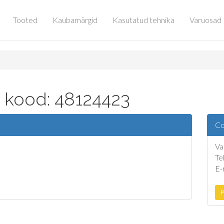
Tooted
Kaubamärgid
Kasutatud tehnika
Varuosad
 kood: 48124423
Co
Va
Te
E-
P