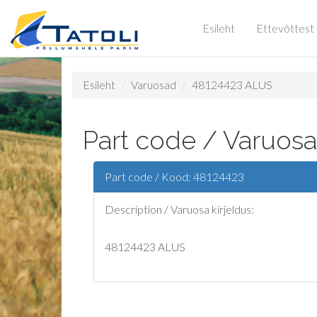
Esileht
Ettevõttest
Esileht
Varuosad
48124423 ALUS
Part code / Varuosa
Part code / Kood: 48124423
Description / Varuosa kirjeldus:
48124423 ALUS