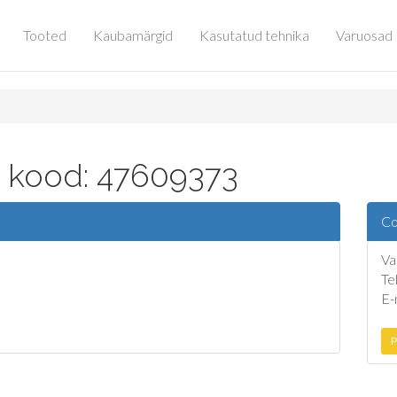
Tooted
Kaubamärgid
Kasutatud tehnika
Varuosad
a kood: 47609373
Co
Va
Te
E-
P