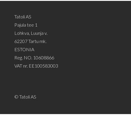
Tatoli AS
Pajula tee 1
Lohkva, Luunja v.
62207 Tartu mk.
ESTONIA
Reg. NO. 10608866
VAT nr. EE100583003
© Tatoli AS