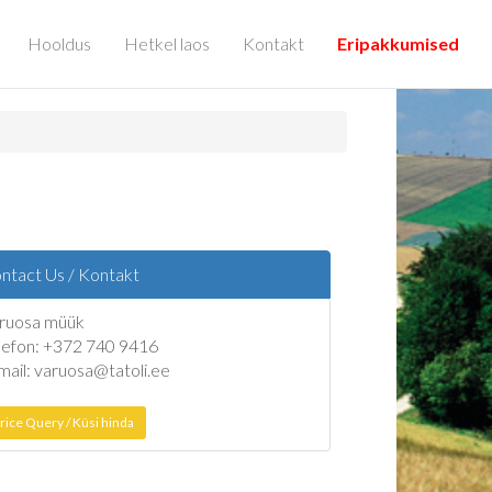
Hooldus
Hetkel laos
Kontakt
Eripakkumised
ntact Us / Kontakt
ruosa müük
lefon: +372 740 9416
mail: varuosa@tatoli.ee
rice Query / Küsi hinda