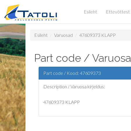
Esileht
Ettevõttest
Esileht
Varuosad
47609373 KLAPP
Part code / Varuos
Part code / Kood: 47609373
Description / Varuosa kirjeldus:
47609373 KLAPP