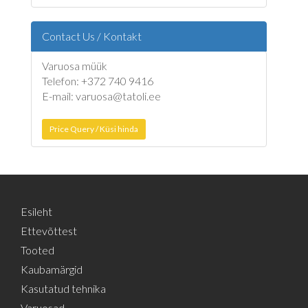
Contact Us / Kontakt
Varuosa müük
Telefon: +372 740 9416
E-mail: varuosa@tatoli.ee
Price Query / Küsi hinda
Esileht
Ettevõttest
Tooted
Kaubamärgid
Kasutatud tehnika
Varuosad