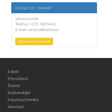
Contact Us / Kontakt
Varuosa müük
Telefon: +372 740 9416
E-mail: varuosa@tatoli.ee
Price Query / Küsi hinda
Esileht
Ettevõttest
Tooted
Kaubamärgid
Kasutatud tehnika
Varuosad