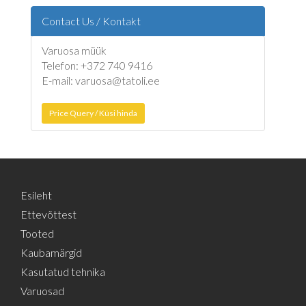
Contact Us / Kontakt
Varuosa müük
Telefon: +372 740 9416
E-mail: varuosa@tatoli.ee
Price Query / Küsi hinda
Esileht
Ettevõttest
Tooted
Kaubamärgid
Kasutatud tehnika
Varuosad