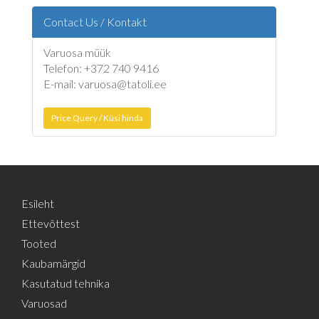
Contact Us / Kontakt
Varuosa müük
Telefon: +372 740 9416
E-mail: varuosa@tatoli.ee
Price Query / Küsi hinda
Esileht
Ettevõttest
Tooted
Kaubamärgid
Kasutatud tehnika
Varuosad