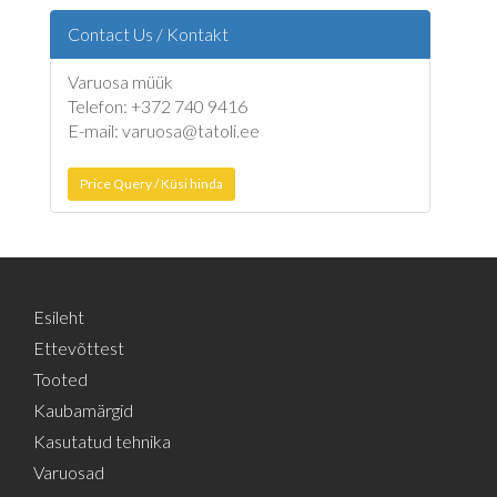
Contact Us / Kontakt
Varuosa müük
Telefon: +372 740 9416
E-mail: varuosa@tatoli.ee
Price Query / Küsi hinda
Esileht
Ettevõttest
Tooted
Kaubamärgid
Kasutatud tehnika
Varuosad