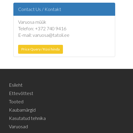
Contact Us / Kontakt
Varuosa müük
Telefon: +372 740 9416
E-mail: varuosa@tatoli.ee
Price Query / Küsi hinda
Esileht
Ettevõttest
Tooted
Kaubamärgid
Kasutatud tehnika
Varuosad