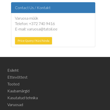
Contact Us / Kontakt
Varuosa müük
Telefon: +372 740 9416
E-mail: varuosa@tatoli.ee
Price Query / Küsi hinda
Esileht
Ettevõttest
Tooted
Kaubamärgid
Kasutatud tehnika
Varuosad