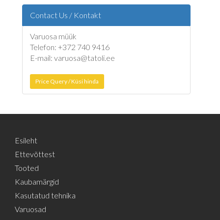
Contact Us / Kontakt
Varuosa müük
Telefon: +372 740 9416
E-mail: varuosa@tatoli.ee
Price Query / Küsi hinda
Esileht
Ettevõttest
Tooted
Kaubamärgid
Kasutatud tehnika
Varuosad