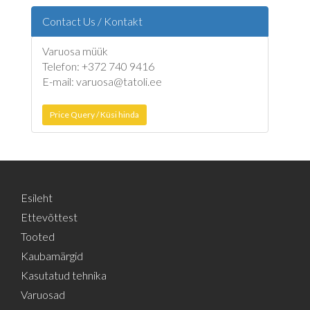
Contact Us / Kontakt
Varuosa müük
Telefon: +372 740 9416
E-mail: varuosa@tatoli.ee
Price Query / Küsi hinda
Esileht
Ettevõttest
Tooted
Kaubamärgid
Kasutatud tehnika
Varuosad