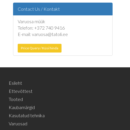
Contact Us / Kontakt
Varuosa müük
Telefon: +372 740 9416
E-mail: varuosa@tatoli.ee
Price Query / Küsi hinda
Esileht
Ettevõttest
Tooted
Kaubamärgid
Kasutatud tehnika
Varuosad