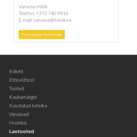
Varuosa müük
Telefon: +372 740 9416
E-mail: varuosa@tatoli.ee
Price Query / Küsi hinda
Esileht
Ettevõttest
Tooted
Kaubamärgid
Kasutatud tehnika
Varuosad
Hooldus
Laotooted