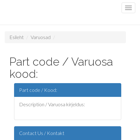
Esileht
Varuosad
Part code / Varuosa
kood:
Part code / Kood:
Description / Varuosa kirjeldus:
Contact Us / Kontakt