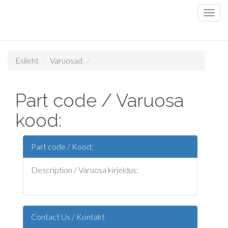
Esileht
Varuosad
Part code / Varuosa
kood:
Part code / Kood:
Description / Varuosa kirjeldus:
Contact Us / Kontakt