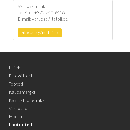
Varuosa müük
Telefon: +372 740 9416
E-mail: varuosa@tatoli.ee
Price Query / Küsi hinda
Esileht
Ettevõttest
Tooted
Kaubamärgid
Kasutatud tehnika
Varuosad
Hooldus
Laotooted