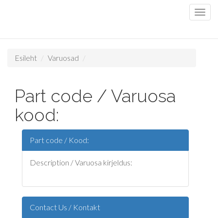
Esileht
Varuosad
Part code / Varuosa
kood:
Part code / Kood:
Description / Varuosa kirjeldus:
Contact Us / Kontakt