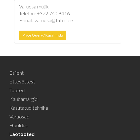
Varuosa müük
Telefon: +372 740 9416
E-mail: varuosa@tatoli.ee
Price Query / Küsi hinda
Esileht
Ettevõttest
Tooted
Kaubamärgid
Kasutatud tehnika
Varuosad
Hooldus
Laotooted