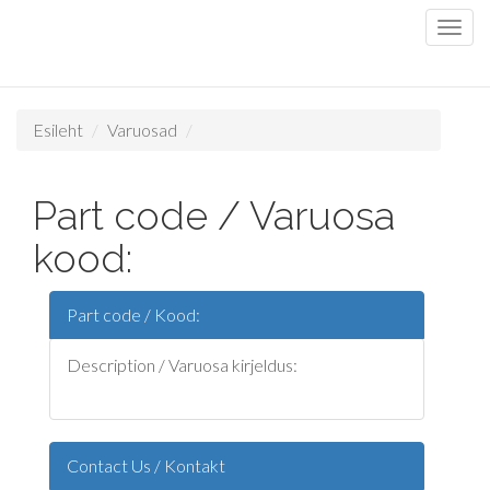
Esileht
Varuosad
Part code / Varuosa
kood:
Part code / Kood:
Description / Varuosa kirjeldus:
Contact Us / Kontakt