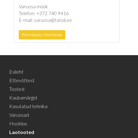
Varuosa müük
Telefon: +372 740 9416
E-mail: varuosa@tatoli.ee
Price Query / Küsi hinda
Esileht
Ettevõttest
Tooted
Kaubamärgid
Kasutatud tehnika
Varuosad
Hooldus
Laotooted