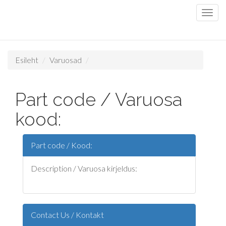
Esileht
Varuosad
Part code / Varuosa
kood:
Part code / Kood:
Description / Varuosa kirjeldus:
Contact Us / Kontakt