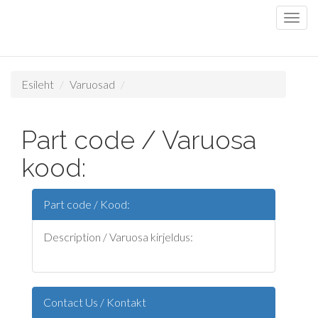
Esileht
Varuosad
Part code / Varuosa
kood:
Part code / Kood:
Description / Varuosa kirjeldus:
Contact Us / Kontakt