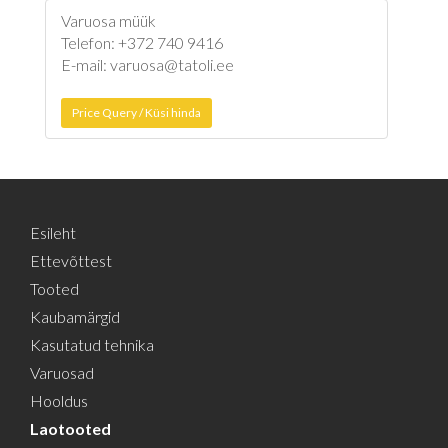
Varuosa müük
Telefon: +372 740 9416
E-mail: varuosa@tatoli.ee
Price Query / Küsi hinda
Esileht
Ettevõttest
Tooted
Kaubamärgid
Kasutatud tehnika
Varuosad
Hooldus
Laotooted