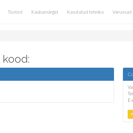
Tooted
Kaubamärgid
Kasutatud tehnika
Varuosad
 kood:
Co
Va
Te
E-
P