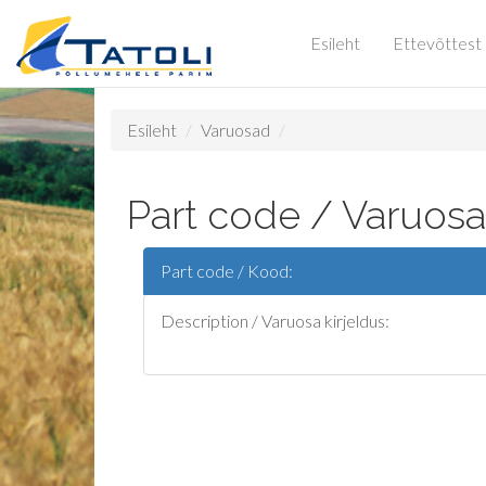
Esileht
Ettevõttest
Esileht
Varuosad
Part code / Varuosa
Part code / Kood:
Description / Varuosa kirjeldus: