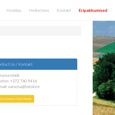
Hooldus
Hetkel laos
Kontakt
Eripakkumised
ntact Us / Kontakt
ruosa müük
lefon: +372 740 9416
mail: varuosa@tatoli.ee
rice Query / Küsi hinda