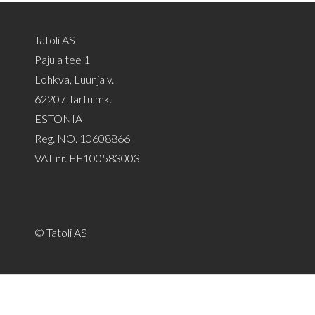
Tatoli AS
Pajula tee 1
Lohkva, Luunja v.
62207 Tartu mk.
ESTONIA
Reg. NO. 10608866
VAT nr. EE100583003
© Tatoli AS