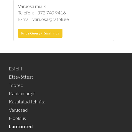
Varuosa müük
Telefon: +372 740 9416
E-mail: varuosa@tatoli.ee
Price Query / Küsi hinda
Esileht
Ettevõttest
Tooted
Kaubamärgid
Kasutatud tehnika
Varuosad
Hooldus
Laotooted