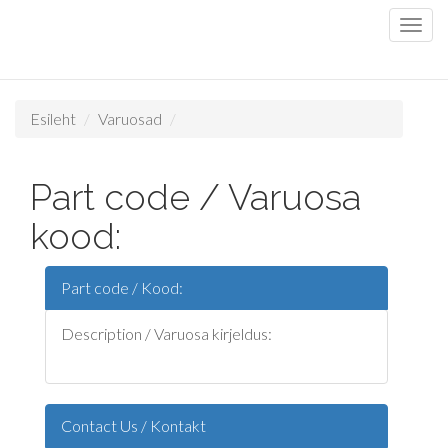
Esileht
Varuosad
Part code / Varuosa
kood:
Part code / Kood:
Description / Varuosa kirjeldus:
Contact Us / Kontakt