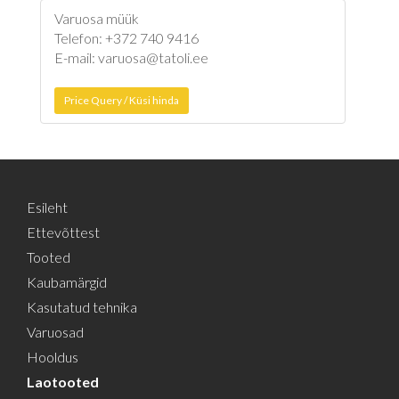
Varuosa müük
Telefon: +372 740 9416
E-mail: varuosa@tatoli.ee
Price Query / Küsi hinda
Esileht
Ettevõttest
Tooted
Kaubamärgid
Kasutatud tehnika
Varuosad
Hooldus
Laotooted