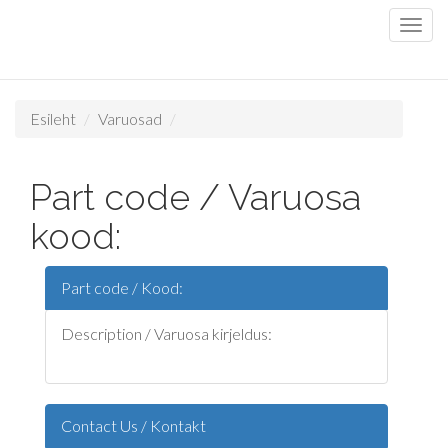
Esileht
Varuosad
Part code / Varuosa
kood:
Part code / Kood:
Description / Varuosa kirjeldus:
Contact Us / Kontakt