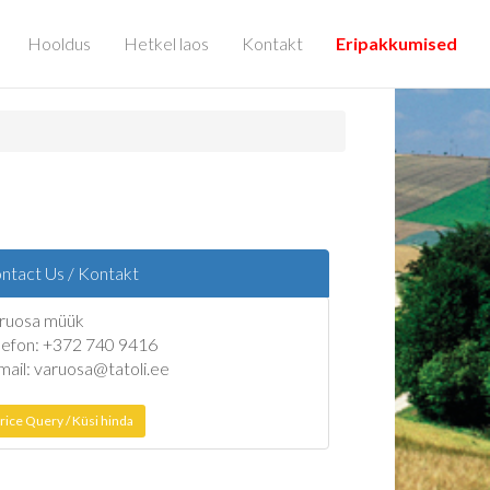
Hooldus
Hetkel laos
Kontakt
Eripakkumised
ntact Us / Kontakt
ruosa müük
lefon: +372 740 9416
mail: varuosa@tatoli.ee
rice Query / Küsi hinda