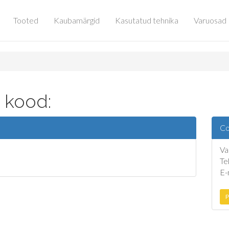
Tooted
Kaubamärgid
Kasutatud tehnika
Varuosad
 kood:
Co
Va
Te
E-
P