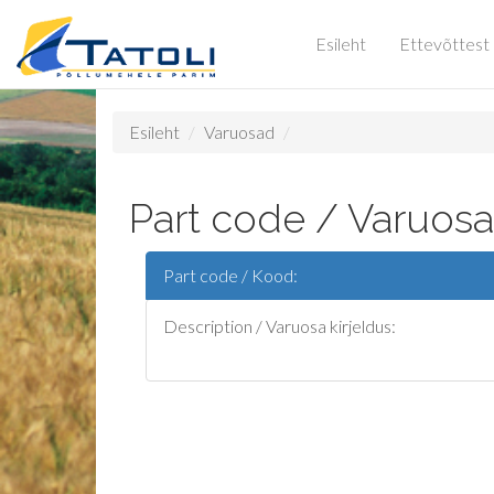
Esileht
Ettevõttest
Esileht
Varuosad
Part code / Varuosa
Part code / Kood:
Description / Varuosa kirjeldus: