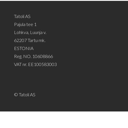
Tatoli AS
Pajula tee 1
Lohkva, Luunja v.
62207 Tartu mk.
ESTONIA
Reg. NO. 10608866
VAT nr. EE100583003
© Tatoli AS