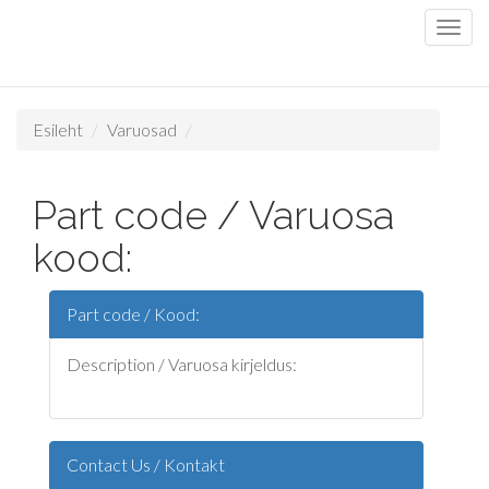
Esileht
Varuosad
Part code / Varuosa
kood:
Part code / Kood:
Description / Varuosa kirjeldus:
Contact Us / Kontakt