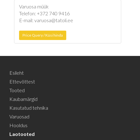
Varuosa müük
Telefon: +372 740 9416
E-mail: varuosa@tatoli.ee
Price Query / Küsi hinda
Esileht
Ettevõttest
Tooted
Kaubamärgid
Kasutatud tehnika
Varuosad
Hooldus
Laotooted