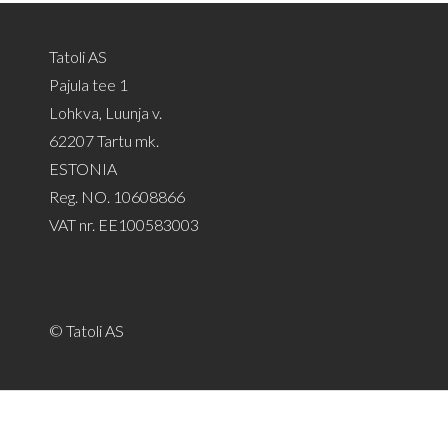
Tatoli AS
Pajula tee 1
Lohkva, Luunja v.
62207 Tartu mk.
ESTONIA
Reg. NO. 10608866
VAT nr. EE100583003
© Tatoli AS