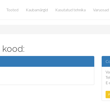
Tooted
Kaubamärgid
Kasutatud tehnika
Varuosad
 kood:
Co
Va
Te
E-
P