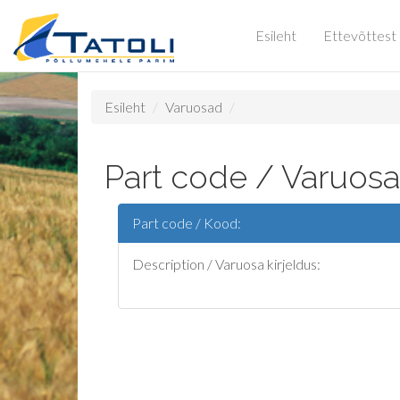
Esileht
Ettevõttest
Esileht
Varuosad
Part code / Varuosa
Part code / Kood:
Description / Varuosa kirjeldus: