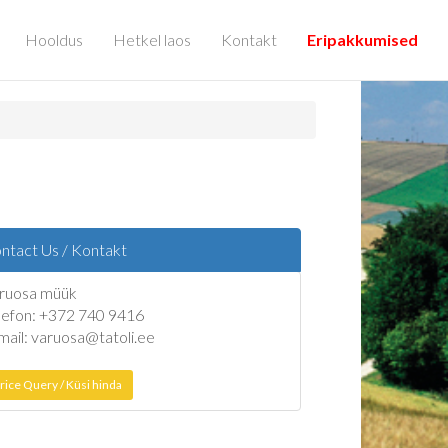
Hooldus
Hetkel laos
Kontakt
Eripakkumised
ntact Us / Kontakt
ruosa müük
lefon: +372 740 9416
mail: varuosa@tatoli.ee
rice Query / Küsi hinda