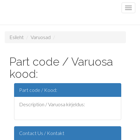
Esileht
Varuosad
Part code / Varuosa
kood:
Part code / Kood:
Description / Varuosa kirjeldus:
Contact Us / Kontakt