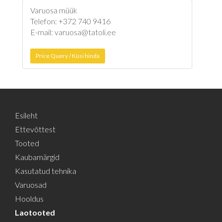
Varuosa müük
Telefon: +372 740 9416
E-mail: varuosa@tatoli.ee
Price Query / Küsi hinda
Esileht
Ettevõttest
Tooted
Kaubamärgid
Kasutatud tehnika
Varuosad
Hooldus
Laotooted