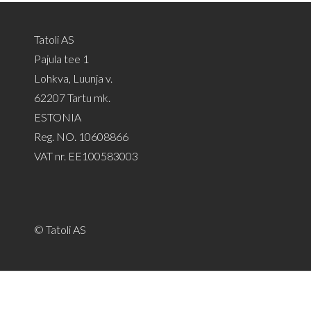
Tatoli AS
Pajula tee 1
Lohkva, Luunja v.
62207 Tartu mk.
ESTONIA
Reg. NO. 10608866
VAT nr. EE100583003
© Tatoli AS