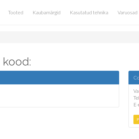
Tooted
Kaubamärgid
Kasutatud tehnika
Varuosad
 kood:
Co
Va
Te
E-
P