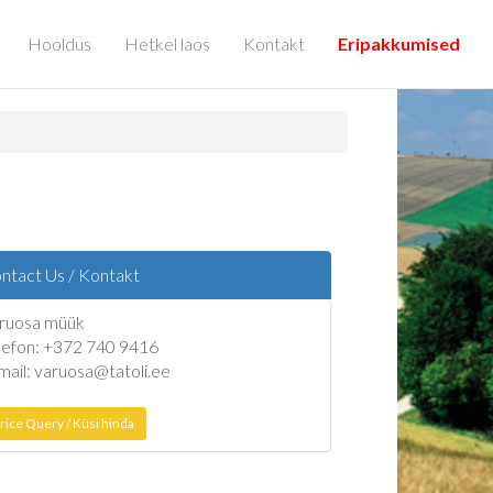
Hooldus
Hetkel laos
Kontakt
Eripakkumised
ntact Us / Kontakt
ruosa müük
lefon: +372 740 9416
mail: varuosa@tatoli.ee
rice Query / Küsi hinda