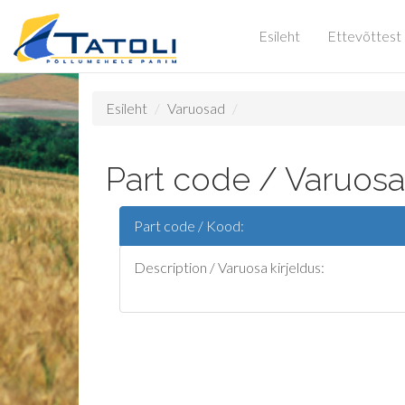
Esileht
Ettevõttest
Esileht
Varuosad
Part code / Varuosa
Part code / Kood:
Description / Varuosa kirjeldus: