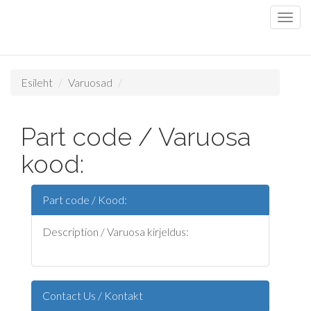
Esileht
Varuosad
Part code / Varuosa
kood:
Part code / Kood:
Description / Varuosa kirjeldus:
Contact Us / Kontakt