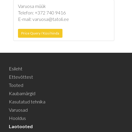
Varuosa müük
Telefon: +372 740 9416
E-mail: varuosa@tatoli.ee
Price Query / Küsi hinda
Esileht
Ettevõttest
Tooted
Kaubamärgid
Kasutatud tehnika
Varuosad
Hooldus
Laotooted